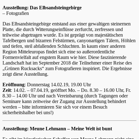
Ausstellung: Das Elbsandsteingebirge
– Fotografien
Das Elbsandsteingebirge entstand aus einer gewaltigen steinernen
Platte, die durch Witterungseinflüsse zerfurcht, zerfressen und
teilweise abgetragen wurde. Es ist geprägt von majestätischen
Tafelbergen und bizarren Felstürmen, canyonartigen Tälern, Höhlen
und tiefen, steil abfallenden Schluchten. In kaum einer anderen
Region Mitteleuropas findet sich eine so außerordentliche
Formenvielfalt auf engstem Raum wie hier. Diese faszinierende
Landschaft hat im September 2018 die Teilnehmer einer Reise des
„Grünen Rucksacks“ zum Fotografieren inspiriert. Die Ergebnisse
zeigt diese Ausstellung.
Eröffnung
: Donnerstag 14.02.19, 19.00 Uhr
Zeit
: 14.02. – 07.04.19, geöffnet Mo. – Do. 8.30 – 16.00 Uhr, Fr.
8.30 – 14.00 Uhr und nach Vereinbarung (durch Tagungen oder
Seminare kann zeitweise der Zugang zur Ausstellung behindert
werden – bitte informieren Sie sich vor einem Besuch
sicherheitshalber bei uns!)
Ausstellung: Meune Lehmann – Meine Welt ist bunt