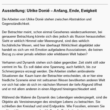
Ausstellung: Ulrike Donié – Anfang, Ende, Ewigkeit
Die Arbeiten von Ulrike Donié stehen zwischen Abstraktion und
Gegenständlichkeit.
Der Betrachter meint, schon einmal Gesehenes wiederzuerkennen, bei
genauerer Betrachtung könnte sich dies jedoch als Illusion herausstellen:
Sieht er wirklich Himmel oder Meeresgrund, sind dies wirklich
fischähnliche Wesen, wird hier überhaupt Wirklichkeit abgebildet oder
handelt es sich um mit Emotion aufgeladene Assoziationen, die keinen
Bezug zu einer jemals erlebten oder erlebbaren Welt haben?
Verharren und Dynamik stehen sich dabei gegenüber. Zeit steht still oder
verrinnt im Nu. Es soll dabei eine Spannung, auch farblich, bis zur
Schmerzgrenze erzeugt werden. Die Arbeiten stellen ambivalente
Situationen dar. Kaum kann der Betrachter entscheiden, ob er hier eine
friedliche Szenerie einer mit seltsamen Wesen bevölkerten anderen Welt
vor sich hat oder ob sich im nächsten Moment der tiefe Abgrund öffnet
und er mit allem anderen in einen Abgrund hineingeschleudert wird.
Während die Malerei die Dynamik des Lebendigen wiederspiegelt, sind die
Objekte als Versteinerungen des einstigen Lebens zu betrachten. Sie
schließen den Kreislauf und sind Endpunkte. Wie Fossilien, erinnern Sie