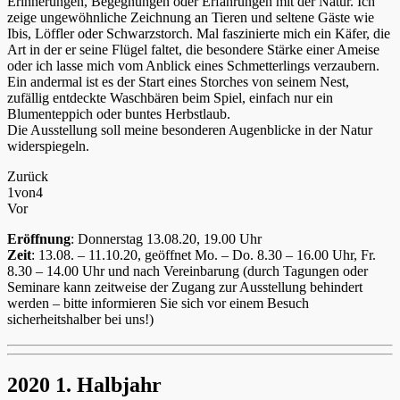
Erinnerungen, Begegnungen oder Erfahrungen mit der Natur. Ich
zeige ungewöhnliche Zeichnung an Tieren und seltene Gäste wie
Ibis, Löffler oder Schwarzstorch. Mal faszinierte mich ein Käfer, die
Art in der er seine Flügel faltet, die besondere Stärke einer Ameise
oder ich lasse mich vom Anblick eines Schmetterlings verzaubern.
Ein andermal ist es der Start eines Storches von seinem Nest,
zufällig entdeckte Waschbären beim Spiel, einfach nur ein
Blumenteppich oder buntes Herbstlaub.
Die Ausstellung soll meine besonderen Augenblicke in der Natur
widerspiegeln.
Zurück
1
von
4
Vor
Eröffnung
: Donnerstag 13.08.20, 19.00 Uhr
Zeit
: 13.08. – 11.10.20, geöffnet Mo. – Do. 8.30 – 16.00 Uhr, Fr.
8.30 – 14.00 Uhr und nach Vereinbarung (durch Tagungen oder
Seminare kann zeitweise der Zugang zur Ausstellung behindert
werden – bitte informieren Sie sich vor einem Besuch
sicherheitshalber bei uns!)
2020 1. Halbjahr