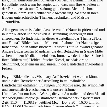
Es gibt im künstlerischen Schaffen von Meune Lehmann nicht eine
Hauptlinie, auch wenn behauptet wird, dass man ihre Arbeiten an
der Farbintensität und Gestaltung gut erkennt. Meune Lehmann
genießt in ihrem Tun sichtbar die Abwechslung. So sind in ihren
Bildern unterschiedliche Themen, Techniken und Malstile
anzutreffen.
Allen gemeinsam ist dabei, dass sie von der Natur inspiriert sind und
in ihrer Klarheit und positiven Ausstrahlung überzeugen und
ansprechen. So findet sich in dieser Ausstellung das Thema „Flora
und Fauna“. Bilder also, die Momentaufnahmen der Natur zeigen –
farbenfroh und in fauntastischem Realismus auf Leinwand gebannt.
Andere Bilder zeigen Mandalas, die den Betrachter in (s)eine Mitte
ziehen und zur Meditation einladen. Immer wieder tauchen Steine in
ihren Bildern auf, Höhlen, feuchte Kiesel, mandala-artige
Steintunnel, oder einsam und surreal in der Landschaft angeordnete
Felsen.
Es gibt Bilder, die als „Visionary-Art“ bezeichnet werden können
und die den Besucher der Ausstellung in traumähnliche
Landschaften entführen. Fügungen und Motive also, die symbolhaft
und surrealistisch erscheinen, wie unsere Träume.
Und – last but not least – Werke, die von Australien und dem Malstil
der Aboriginal People (australischen Ureinwohner) inspiriert sind.
Zeit
: 11.04. – 11.08.19, geöffnet Mo. – Do. 8.30 – 16.00 Uhr, Fr.
8.30 – 14.00 Uhr und nach Vereinbarung (durch Tagungen oder