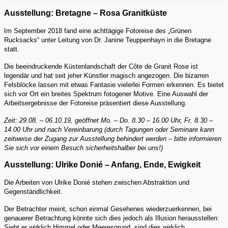
Ausstellung: Bretagne – Rosa Granitküste
Im September 2018 fand eine achttägige Fotoreise des „Grünen
Rucksacks“ unter Leitung von Dr. Janine Teuppenhayn in die Bretagne
statt.
Die beeindruckende Küstenlandschaft der Côte de Granit Rose ist
legendär und hat seit jeher Künstler magisch angezogen. Die bizarren
Felsblöcke lassen mit etwas Fantasie vielerlei Formen erkennen. Es bietet
sich vor Ort ein breites Spektrum fotogener Motive. Eine Auswahl der
Arbeitsergebnisse der Fotoreise präsentiert diese Ausstellung.
Zeit: 29.08. – 06.10.19, geöffnet Mo. – Do. 8.30 – 16.00 Uhr, Fr. 8.30 –
14.00 Uhr und nach Vereinbarung (durch Tagungen oder Seminare kann
zeitweise der Zugang zur Ausstellung behindert werden – bitte informieren
Sie sich vor einem Besuch sicherheitshalber bei uns!)
Ausstellung: Ulrike Donié – Anfang, Ende, Ewigkeit
Die Arbeiten von Ulrike Donié stehen zwischen Abstraktion und
Gegenständlichkeit.
Der Betrachter meint, schon einmal Gesehenes wiederzuerkennen, bei
genauerer Betrachtung könnte sich dies jedoch als Illusion herausstellen:
Sieht er wirklich Himmel oder Meeresgrund, sind dies wirklich