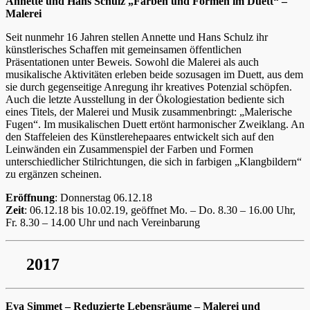
Annette und Hans Schulz „Farben und Formen im Duett“ –
Malerei
Seit nunmehr 16 Jahren stellen Annette und Hans Schulz ihr
künstlerisches Schaffen mit gemeinsamen öffentlichen
Präsentationen unter Beweis. Sowohl die Malerei als auch
musikalische Aktivitäten erleben beide sozusagen im Duett, aus dem
sie durch gegenseitige Anregung ihr kreatives Potenzial schöpfen.
Auch die letzte Ausstellung in der Ökologiestation bediente sich
eines Titels, der Malerei und Musik zusammenbringt: „Malerische
Fugen“. Im musikalischen Duett ertönt harmonischer Zweiklang. An
den Staffeleien des Künstlerehepaares entwickelt sich auf den
Leinwänden ein Zusammenspiel der Farben und Formen
unterschiedlicher Stilrichtungen, die sich in farbigen „Klangbildern“
zu ergänzen scheinen.
Eröffnung
: Donnerstag 06.12.18
Zeit
: 06.12.18 bis 10.02.19, geöffnet Mo. – Do. 8.30 – 16.00 Uhr,
Fr. 8.30 – 14.00 Uhr und nach Vereinbarung
2017
Eva Simmet – Reduzierte Lebensräume – Malerei und