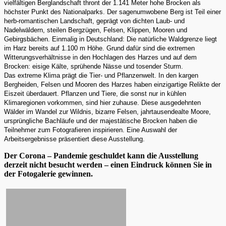
vielfältigen Berglandschaft thront der 1.141 Meter hohe Brocken als
höchster Punkt des Nationalparks. Der sagenumwobene Berg ist Teil einer
herb-romantischen Landschaft, geprägt von dichten Laub- und
Nadelwäldern, steilen Bergzügen, Felsen, Klippen, Mooren und
Gebirgsbächen. Einmalig in Deutschland: Die natürliche Waldgrenze liegt
im Harz bereits auf 1.100 m Höhe. Grund dafür sind die extremen
Witterungsverhältnisse in den Hochlagen des Harzes und auf dem
Brocken: eisige Kälte, sprühende Nässe und tosender Sturm.
Das extreme Klima prägt die Tier- und Pflanzenwelt. In den kargen
Bergheiden, Felsen und Mooren des Harzes haben einzigartige Relikte der
Eiszeit überdauert. Pflanzen und Tiere, die sonst nur in kühlen
Klimaregionen vorkommen, sind hier zuhause. Diese ausgedehnten
Wälder im Wandel zur Wildnis, bizarre Felsen, jahrtausendealte Moore,
ursprüngliche Bachläufe und der majestätische Brocken haben die
Teilnehmer zum Fotografieren inspirieren. Eine Auswahl der
Arbeitsergebnisse präsentiert diese Ausstellung.
Der Corona – Pandemie geschuldet kann die Ausstellung
derzeit nicht besucht werden – einen Eindruck können Sie in
der Fotogalerie gewinnen.