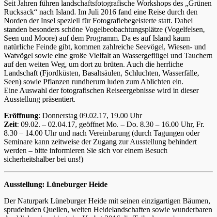
Seit Jahren führen landschaftsfotografische Workshops des „Grünen
Rucksack“ nach Island. Im Juli 2016 fand eine Reise durch den
Norden der Insel speziell für Fotografiebegeisterte statt. Dabei
standen besonders schöne Vogelbeobachtungsplätze (Vogelfelsen,
Seen und Moore) auf dem Programm. Da es auf Island kaum
natürliche Feinde gibt, kommen zahlreiche Seevögel, Wiesen- und
Watvögel sowie eine große Vielfalt an Wassergeflügel und Tauchern
auf den weiten Weg, um dort zu brüten. Auch die herrliche
Landschaft (Fjordküsten, Basaltsäulen, Schluchten, Wasserfälle,
Seen) sowie Pflanzen rundherum luden zum Ablichten ein.
Eine Auswahl der fotografischen Reiseergebnisse wird in dieser
Ausstellung präsentiert.
Eröffnung
: Donnerstag 09.02.17, 19.00 Uhr
Zeit
: 09.02. – 02.04.17, geöffnet Mo. – Do. 8.30 – 16.00 Uhr, Fr.
8.30 – 14.00 Uhr und nach Vereinbarung (durch Tagungen oder
Seminare kann zeitweise der Zugang zur Ausstellung behindert
werden – bitte informieren Sie sich vor einem Besuch
sicherheitshalber bei uns!)
Ausstellung: Lüneburger Heide
Der Naturpark Lüneburger Heide mit seinen einzigartigen Bäumen,
sprudelnden Quellen, weiten Heidelandschaften sowie wunderbaren