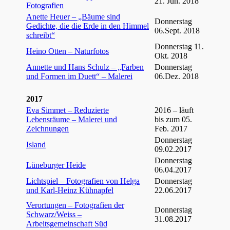
21. Jun. 2018
Fotografien
Anette Heuer – „Bäume sind
Donnerstag
Gedichte, die die Erde in den Himmel
06.Sept. 2018
schreibt“
Donnerstag 11.
Heino Otten – Naturfotos
Okt. 2018
Annette und Hans Schulz – „Farben
Donnerstag
und Formen im Duett“ – Malerei
06.Dez. 2018
2017
Eva Simmet – Reduzierte
2016 – läuft
Lebensräume – Malerei und
bis zum 05.
Zeichnungen
Feb. 2017
Donnerstag
Island
09.02.2017
Donnerstag
Lüneburger Heide
06.04.2017
Lichtspiel – Fotografien von Helga
Donnerstag
und Karl-Heinz Kühnapfel
22.06.2017
Verortungen – Fotografien der
Donnerstag
Schwarz/Weiss –
31.08.2017
Arbeitsgemeinschaft Süd