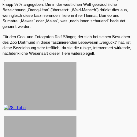
knapp 97% angegeben. Die in der westlichen Welt gebräuchliche
Bezeichnung „Orang-Utan“ (übersetzt: „Wald-Mensch“) drückt dies aus,
wenngleich diese faszinierenden Tiere in ihrer Heimat, Borneo und
Sumatra, „Mawas“ oder „Maias“, was „nach innen schauend“ bedeutet,
genannt werden.
Für den Geo- und Fotografen Ralf Sänger, der sich bei seinen Besuchen
des Zoo Dortmund in diese faszinierenden Lebewesen „verguckt“ hat, ist
diese Bezeichnung sehr trefflich, da sie die ruhige, introvertiert wirkende,
nachdenkliche Wesensart dieser Tiere widerspiegelt.