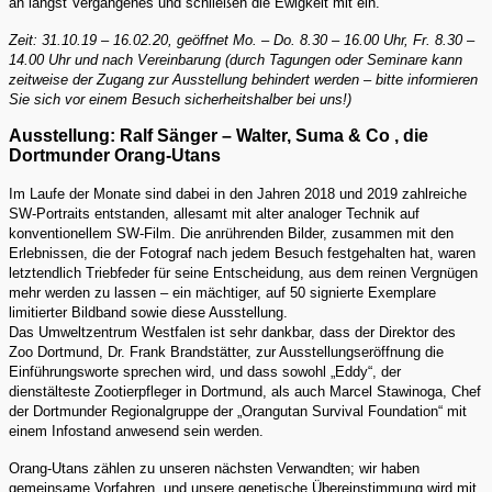
an längst Vergangenes und schließen die Ewigkeit mit ein.
Zeit: 31.10.19 – 16.02.20, geöffnet Mo. – Do. 8.30 – 16.00 Uhr, Fr. 8.30 –
14.00 Uhr und nach Vereinbarung (durch Tagungen oder Seminare kann
zeitweise der Zugang zur Ausstellung behindert werden – bitte informieren
Sie sich vor einem Besuch sicherheitshalber bei uns!)
Ausstellung: Ralf Sänger – Walter, Suma & Co , die
Dortmunder Orang-Utans
Im Laufe der Monate sind dabei in den Jahren 2018 und 2019 zahlreiche
SW-Portraits entstanden, allesamt mit alter analoger Technik auf
konventionellem SW-Film. Die anrührenden Bilder, zusammen mit den
Erlebnissen, die der Fotograf nach jedem Besuch festgehalten hat, waren
letztendlich Triebfeder für seine Entscheidung, aus dem reinen Vergnügen
mehr werden zu lassen – ein mächtiger, auf 50 signierte Exemplare
limitierter Bildband sowie diese Ausstellung.
Das Umweltzentrum Westfalen ist sehr dankbar, dass der Direktor des
Zoo Dortmund, Dr. Frank Brandstätter, zur Ausstellungseröffnung die
Einführungsworte sprechen wird, und dass sowohl „Eddy“, der
dienstälteste Zootierpfleger in Dortmund, als auch Marcel Stawinoga, Chef
der Dortmunder Regionalgruppe der „Orangutan Survival Foundation“ mit
einem Infostand anwesend sein werden.
Orang-Utans zählen zu unseren nächsten Verwandten; wir haben
gemeinsame Vorfahren, und unsere genetische Übereinstimmung wird mit