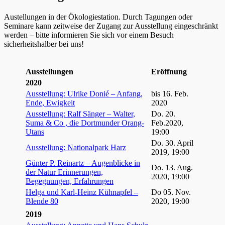
Austellungen in der Ökologiestation. Durch Tagungen oder
Seminare kann zeitweise der Zugang zur Ausstellung eingeschränkt
werden – bitte informieren Sie sich vor einem Besuch
sicherheitshalber bei uns!
Ausstellungen
Eröffnung
2020
Ausstellung: Ulrike Donié – Anfang,
bis 16. Feb.
Ende, Ewigkeit
2020
Ausstellung: Ralf Sänger – Walter,
Do. 20.
Suma & Co , die Dortmunder Orang-
Feb.2020,
Utans
19:00
Do. 30. April
Ausstellung: Nationalpark Harz
2019, 19:00
Günter P. Reinartz – Augenblicke in
Do. 13. Aug.
der Natur Erinnerungen,
2020, 19:00
Begegnungen, Erfahrungen
Helga und Karl-Heinz Kühnapfel –
Do 05. Nov.
Blende 80
2020, 19:00
2019