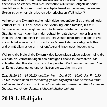
fischähnliche Wesen, wird hier überhaupt Wirklichkeit abgebildet oder
handelt es sich um mit Emotion aufgeladene Assoziationen, die keinen
Bezug zu einer jemals erlebten oder erlebbaren Welt haben?
Verharren und Dynamik stehen sich dabei gegenüber. Zeit steht still oder
verrinnt im Nu. Es soll dabei eine Spannung, auch farblich, bis zur
Schmerzgrenze erzeugt werden. Die Arbeiten stellen ambivalente
Situationen dar. Kaum kann der Betrachter entscheiden, ob er hier eine
friedliche Szenerie einer mit seltsamen Wesen bevölkerten anderen Welt
vor sich hat oder ob sich im nächsten Moment der tiefe Abgrund öffnet
und er mit allem anderen in einen Abgrund hineingeschleudert wird.
Während die Malerei die Dynamik des Lebendigen wiederspiegelt, sind die
Objekte als Versteinerungen des einstigen Lebens zu betrachten. Sie
schließen den Kreislauf und sind Endpunkte. Wie Fossilien, erinnern Sie
an längst Vergangenes und schließen die Ewigkeit mit ein.
Zeit: 31.10.19 – 16.02.20, geöffnet Mo. – Do. 8.30 – 16.00 Uhr, Fr. 8.30 –
14.00 Uhr und nach Vereinbarung (durch Tagungen oder Seminare kann
zeitweise der Zugang zur Ausstellung behindert werden – bitte informieren
Sie sich vor einem Besuch sicherheitshalber bei uns!)
2019 1. Halbjahr