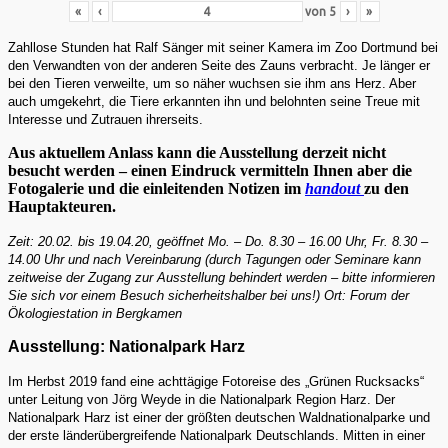
«
‹
von
5
›
»
Zahllose Stunden hat Ralf Sänger mit seiner Kamera im Zoo Dortmund bei
den Verwandten von der anderen Seite des Zauns verbracht. Je länger er
bei den Tieren verweilte, um so näher wuchsen sie ihm ans Herz. Aber
auch umgekehrt, die Tiere erkannten ihn und belohnten seine Treue mit
Interesse und Zutrauen ihrerseits.
Aus aktuellem Anlass kann die Ausstellung derzeit nicht
besucht werden – einen Eindruck vermitteln Ihnen aber die
Fotogalerie und die einleitenden Notizen im
handout
zu den
Hauptakteuren.
Zeit: 20.02. bis 19.04.20, geöffnet Mo. – Do. 8.30 – 16.00 Uhr, Fr. 8.30 –
14.00 Uhr und nach Vereinbarung (durch Tagungen oder Seminare kann
zeitweise der Zugang zur Ausstellung behindert werden – bitte informieren
Sie sich vor einem Besuch sicherheitshalber bei uns!) Ort: Forum der
Ökologiestation in Bergkamen
Ausstellung: Nationalpark Harz
Im Herbst 2019 fand eine achttägige Fotoreise des „Grünen Rucksacks“
unter Leitung von Jörg Weyde in die Nationalpark Region Harz. Der
Nationalpark Harz ist einer der größten deutschen Waldnationalparke und
der erste länderübergreifende Nationalpark Deutschlands. Mitten in einer