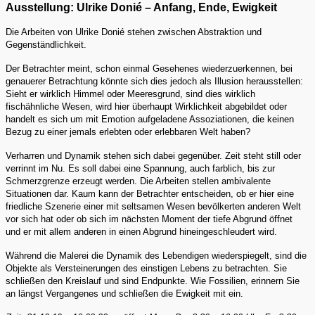
Ausstellung: Ulrike Donié – Anfang, Ende, Ewigkeit
Die Arbeiten von Ulrike Donié stehen zwischen Abstraktion und
Gegenständlichkeit.
Der Betrachter meint, schon einmal Gesehenes wiederzuerkennen, bei
genauerer Betrachtung könnte sich dies jedoch als Illusion herausstellen:
Sieht er wirklich Himmel oder Meeresgrund, sind dies wirklich
fischähnliche Wesen, wird hier überhaupt Wirklichkeit abgebildet oder
handelt es sich um mit Emotion aufgeladene Assoziationen, die keinen
Bezug zu einer jemals erlebten oder erlebbaren Welt haben?
Verharren und Dynamik stehen sich dabei gegenüber. Zeit steht still oder
verrinnt im Nu. Es soll dabei eine Spannung, auch farblich, bis zur
Schmerzgrenze erzeugt werden. Die Arbeiten stellen ambivalente
Situationen dar. Kaum kann der Betrachter entscheiden, ob er hier eine
friedliche Szenerie einer mit seltsamen Wesen bevölkerten anderen Welt
vor sich hat oder ob sich im nächsten Moment der tiefe Abgrund öffnet
und er mit allem anderen in einen Abgrund hineingeschleudert wird.
Während die Malerei die Dynamik des Lebendigen wiederspiegelt, sind die
Objekte als Versteinerungen des einstigen Lebens zu betrachten. Sie
schließen den Kreislauf und sind Endpunkte. Wie Fossilien, erinnern Sie
an längst Vergangenes und schließen die Ewigkeit mit ein.