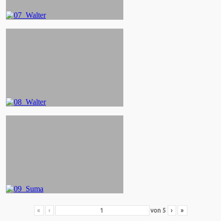
«
‹
von
5
›
»