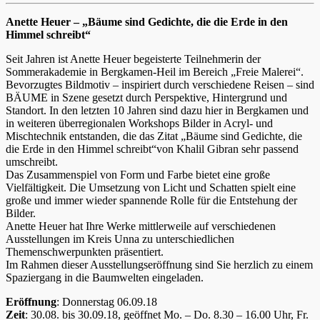
Anette Heuer – „Bäume sind Gedichte, die die Erde in den
Himmel schreibt“
Seit Jahren ist Anette Heuer begeisterte Teilnehmerin der
Sommerakademie in Bergkamen-Heil im Bereich „Freie Malerei“.
Bevorzugtes Bildmotiv – inspiriert durch verschiedene Reisen – sind
BÄUME in Szene gesetzt durch Perspektive, Hintergrund und
Standort. In den letzten 10 Jahren sind dazu hier in Bergkamen und
in weiteren überregionalen Workshops Bilder in Acryl- und
Mischtechnik entstanden, die das Zitat „Bäume sind Gedichte, die
die Erde in den Himmel schreibt“von Khalil Gibran sehr passend
umschreibt.
Das Zusammenspiel von Form und Farbe bietet eine große
Vielfältigkeit. Die Umsetzung von Licht und Schatten spielt eine
große und immer wieder spannende Rolle für die Entstehung der
Bilder.
Anette Heuer hat Ihre Werke mittlerweile auf verschiedenen
Ausstellungen im Kreis Unna zu unterschiedlichen
Themenschwerpunkten präsentiert.
Im Rahmen dieser Ausstellungseröffnung sind Sie herzlich zu einem
Spaziergang in die Baumwelten eingeladen.
Eröffnung
: Donnerstag 06.09.18
Zeit
: 30.08. bis 30.09.18, geöffnet Mo. – Do. 8.30 – 16.00 Uhr, Fr.