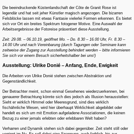
Die beeindruckende Küstenlandschaft der Côte de Granit Rose ist
legendär und hat seit jeher Künstler magisch angezogen. Die bizarren
Felsblöcke lassen mit etwas Fantasie vielerlei Formen erkennen. Es bietet
sich vor Ort ein breites Spektrum fotogener Motive. Eine Auswahl der
Arbeitsergebnisse der Fotoreise präsentiert diese Ausstellung.
Zeit: 29.08. – 06.10.19, geöffnet Mo. – Do. 8.30 – 16.00 Uhr, Fr. 8.30 –
14.00 Uhr und nach Vereinbarung (durch Tagungen oder Seminare kann
zeitweise der Zugang zur Ausstellung behindert werden – bitte informieren
Sie sich vor einem Besuch sicherheitshalber bei uns!)
Ausstellung: Ulrike Donié – Anfang, Ende, Ewigkeit
Die Arbeiten von Ulrike Donié stehen zwischen Abstraktion und
Gegenständlichkeit.
Der Betrachter meint, schon einmal Gesehenes wiederzuerkennen, bei
genauerer Betrachtung könnte sich dies jedoch als Illusion herausstellen:
Sieht er wirklich Himmel oder Meeresgrund, sind dies wirklich
fischähnliche Wesen, wird hier überhaupt Wirklichkeit abgebildet oder
handelt es sich um mit Emotion aufgeladene Assoziationen, die keinen
Bezug zu einer jemals erlebten oder erlebbaren Welt haben?
Verharren und Dynamik stehen sich dabei gegenüber. Zeit steht still oder
verrinnt im Nu. Es soll dabei eine Spannung, auch farblich, bis zur