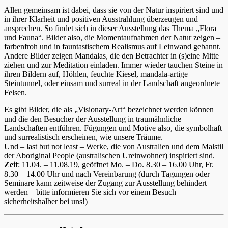
Allen gemeinsam ist dabei, dass sie von der Natur inspiriert sind und
in ihrer Klarheit und positiven Ausstrahlung überzeugen und
ansprechen. So findet sich in dieser Ausstellung das Thema „Flora
und Fauna“. Bilder also, die Momentaufnahmen der Natur zeigen –
farbenfroh und in fauntastischem Realismus auf Leinwand gebannt.
Andere Bilder zeigen Mandalas, die den Betrachter in (s)eine Mitte
ziehen und zur Meditation einladen. Immer wieder tauchen Steine in
ihren Bildern auf, Höhlen, feuchte Kiesel, mandala-artige
Steintunnel, oder einsam und surreal in der Landschaft angeordnete
Felsen.
Es gibt Bilder, die als „Visionary-Art“ bezeichnet werden können
und die den Besucher der Ausstellung in traumähnliche
Landschaften entführen. Fügungen und Motive also, die symbolhaft
und surrealistisch erscheinen, wie unsere Träume.
Und – last but not least – Werke, die von Australien und dem Malstil
der Aboriginal People (australischen Ureinwohner) inspiriert sind.
Zeit
: 11.04. – 11.08.19, geöffnet Mo. – Do. 8.30 – 16.00 Uhr, Fr.
8.30 – 14.00 Uhr und nach Vereinbarung (durch Tagungen oder
Seminare kann zeitweise der Zugang zur Ausstellung behindert
werden – bitte informieren Sie sich vor einem Besuch
sicherheitshalber bei uns!)