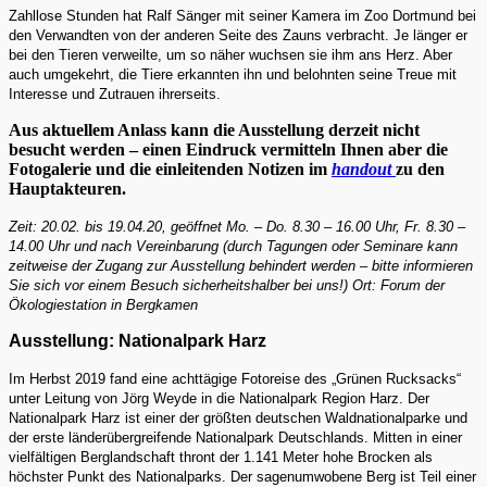
Zahllose Stunden hat Ralf Sänger mit seiner Kamera im Zoo Dortmund bei
den Verwandten von der anderen Seite des Zauns verbracht. Je länger er
bei den Tieren verweilte, um so näher wuchsen sie ihm ans Herz. Aber
auch umgekehrt, die Tiere erkannten ihn und belohnten seine Treue mit
Interesse und Zutrauen ihrerseits.
Aus aktuellem Anlass kann die Ausstellung derzeit nicht
besucht werden – einen Eindruck vermitteln Ihnen aber die
Fotogalerie und die einleitenden Notizen im
handout
zu den
Hauptakteuren.
Zeit: 20.02. bis 19.04.20, geöffnet Mo. – Do. 8.30 – 16.00 Uhr, Fr. 8.30 –
14.00 Uhr und nach Vereinbarung (durch Tagungen oder Seminare kann
zeitweise der Zugang zur Ausstellung behindert werden – bitte informieren
Sie sich vor einem Besuch sicherheitshalber bei uns!) Ort: Forum der
Ökologiestation in Bergkamen
Ausstellung: Nationalpark Harz
Im Herbst 2019 fand eine achttägige Fotoreise des „Grünen Rucksacks“
unter Leitung von Jörg Weyde in die Nationalpark Region Harz. Der
Nationalpark Harz ist einer der größten deutschen Waldnationalparke und
der erste länderübergreifende Nationalpark Deutschlands. Mitten in einer
vielfältigen Berglandschaft thront der 1.141 Meter hohe Brocken als
höchster Punkt des Nationalparks. Der sagenumwobene Berg ist Teil einer