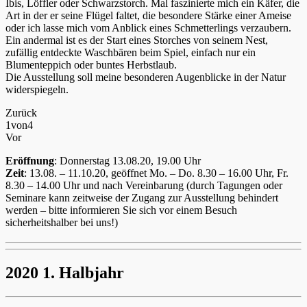
Ibis, Löffler oder Schwarzstorch. Mal faszinierte mich ein Käfer, die
Art in der er seine Flügel faltet, die besondere Stärke einer Ameise
oder ich lasse mich vom Anblick eines Schmetterlings verzaubern.
Ein andermal ist es der Start eines Storches von seinem Nest,
zufällig entdeckte Waschbären beim Spiel, einfach nur ein
Blumenteppich oder buntes Herbstlaub.
Die Ausstellung soll meine besonderen Augenblicke in der Natur
widerspiegeln.
Zurück
1
von
4
Vor
Eröffnung
: Donnerstag 13.08.20, 19.00 Uhr
Zeit
: 13.08. – 11.10.20, geöffnet Mo. – Do. 8.30 – 16.00 Uhr, Fr.
8.30 – 14.00 Uhr und nach Vereinbarung (durch Tagungen oder
Seminare kann zeitweise der Zugang zur Ausstellung behindert
werden – bitte informieren Sie sich vor einem Besuch
sicherheitshalber bei uns!)
2020 1. Halbjahr