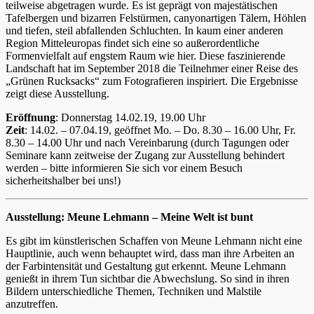
teilweise abgetragen wurde. Es ist geprägt von majestätischen
Tafelbergen und bizarren Felstürmen, canyonartigen Tälern, Höhlen
und tiefen, steil abfallenden Schluchten. In kaum einer anderen
Region Mitteleuropas findet sich eine so außerordentliche
Formenvielfalt auf engstem Raum wie hier. Diese faszinierende
Landschaft hat im September 2018 die Teilnehmer einer Reise des
„Grünen Rucksacks“ zum Fotografieren inspiriert. Die Ergebnisse
zeigt diese Ausstellung.
Eröffnung
: Donnerstag 14.02.19, 19.00 Uhr
Zeit
: 14.02. – 07.04.19, geöffnet Mo. – Do. 8.30 – 16.00 Uhr, Fr.
8.30 – 14.00 Uhr und nach Vereinbarung (durch Tagungen oder
Seminare kann zeitweise der Zugang zur Ausstellung behindert
werden – bitte informieren Sie sich vor einem Besuch
sicherheitshalber bei uns!)
Ausstellung: Meune Lehmann – Meine Welt ist bunt
Es gibt im künstlerischen Schaffen von Meune Lehmann nicht eine
Hauptlinie, auch wenn behauptet wird, dass man ihre Arbeiten an
der Farbintensität und Gestaltung gut erkennt. Meune Lehmann
genießt in ihrem Tun sichtbar die Abwechslung. So sind in ihren
Bildern unterschiedliche Themen, Techniken und Malstile
anzutreffen.