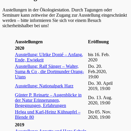
Austellungen in der Ökologiestation. Durch Tagungen oder
Seminare kann zeitweise der Zugang zur Ausstellung eingeschränkt
werden – bitte informieren Sie sich vor einem Besuch
sicherheitshalber bei uns!
Ausstellungen
Eröffnung
2020
Ausstellung: Ulrike Donié – Anfang,
bis 16. Feb.
Ende, Ewigkeit
2020
Ausstellung: Ralf Sänger – Walter,
Do. 20.
Suma & Co , die Dortmunder Orang-
Feb.2020,
Utans
19:00
Do. 30. April
Ausstellung: Nationalpark Harz
2019, 19:00
Günter P. Reinartz – Augenblicke in
Do. 13. Aug.
der Natur Erinnerungen,
2020, 19:00
Begegnungen, Erfahrungen
Helga und Karl-Heinz Kühnapfel –
Do 05. Nov.
Blende 80
2020, 19:00
2019