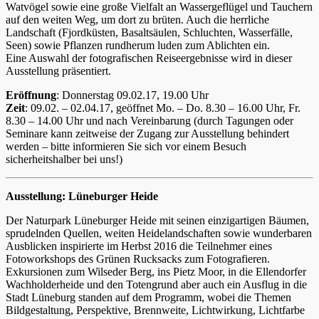
Watvögel sowie eine große Vielfalt an Wassergeflügel und Tauchern
auf den weiten Weg, um dort zu brüten. Auch die herrliche
Landschaft (Fjordküsten, Basaltsäulen, Schluchten, Wasserfälle,
Seen) sowie Pflanzen rundherum luden zum Ablichten ein.
Eine Auswahl der fotografischen Reiseergebnisse wird in dieser
Ausstellung präsentiert.
Eröffnung
: Donnerstag 09.02.17, 19.00 Uhr
Zeit
: 09.02. – 02.04.17, geöffnet Mo. – Do. 8.30 – 16.00 Uhr, Fr.
8.30 – 14.00 Uhr und nach Vereinbarung (durch Tagungen oder
Seminare kann zeitweise der Zugang zur Ausstellung behindert
werden – bitte informieren Sie sich vor einem Besuch
sicherheitshalber bei uns!)
Ausstellung: Lüneburger Heide
Der Naturpark Lüneburger Heide mit seinen einzigartigen Bäumen,
sprudelnden Quellen, weiten Heidelandschaften sowie wunderbaren
Ausblicken inspirierte im Herbst 2016 die Teilnehmer eines
Fotoworkshops des Grünen Rucksacks zum Fotografieren.
Exkursionen zum Wilseder Berg, ins Pietz Moor, in die Ellendorfer
Wachholderheide und den Totengrund aber auch ein Ausflug in die
Stadt Lüneburg standen auf dem Programm, wobei die Themen
Bildgestaltung, Perspektive, Brennweite, Lichtwirkung, Lichtfarbe