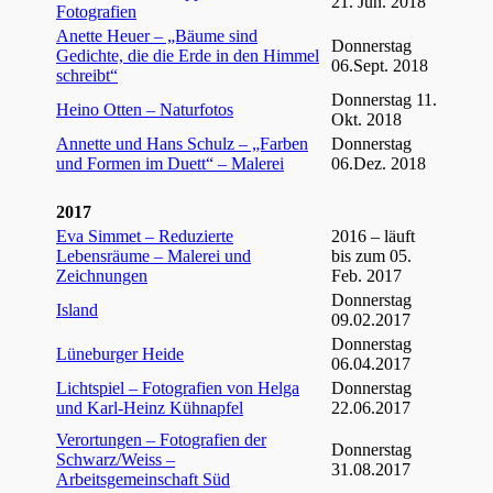
21. Jun. 2018
Fotografien
Anette Heuer – „Bäume sind
Donnerstag
Gedichte, die die Erde in den Himmel
06.Sept. 2018
schreibt“
Donnerstag 11.
Heino Otten – Naturfotos
Okt. 2018
Annette und Hans Schulz – „Farben
Donnerstag
und Formen im Duett“ – Malerei
06.Dez. 2018
2017
Eva Simmet – Reduzierte
2016 – läuft
Lebensräume – Malerei und
bis zum 05.
Zeichnungen
Feb. 2017
Donnerstag
Island
09.02.2017
Donnerstag
Lüneburger Heide
06.04.2017
Lichtspiel – Fotografien von Helga
Donnerstag
und Karl-Heinz Kühnapfel
22.06.2017
Verortungen – Fotografien der
Donnerstag
Schwarz/Weiss –
31.08.2017
Arbeitsgemeinschaft Süd