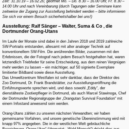
Zeit: 31.10.19 – 16.02.20, geöffnet Mo. – Do. 8.30 – 16.00 Uhr, Fr. 8.30 –
14.00 Uhr und nach Vereinbarung (durch Tagungen oder Seminare kann
zeitweise der Zugang zur Ausstellung behindert werden – bitte informieren
Sie sich vor einem Besuch sicherheitshalber bei uns!)
Ausstellung: Ralf Sänger – Walter, Suma & Co , die
Dortmunder Orang-Utans
Im Laufe der Monate sind dabei in den Jahren 2018 und 2019 zahlreiche
SW-Portraits entstanden, allesamt mit alter analoger Technik auf
konventionellem SW-Film. Die anrührenden Bilder, zusammen mit den
Erlebnissen, die der Fotograf nach jedem Besuch festgehalten hat, waren
letztendlich Triebfeder für seine Entscheidung, aus dem reinen Vergnügen
mehr werden zu lassen – ein mächtiger, auf 50 signierte Exemplare
limitierter Bildband sowie diese Ausstellung.
Das Umweltzentrum Westfalen ist sehr dankbar, dass der Direktor des
Zoo Dortmund, Dr. Frank Brandstätter, zur Ausstellungseröffnung die
Einführungsworte sprechen wird, und dass sowohl „Eddy“, der
dienstälteste Zootierpfleger in Dortmund, als auch Marcel Stawinoga, Chef
der Dortmunder Regionalgruppe der „Orangutan Survival Foundation“ mit
einem Infostand anwesend sein werden.
Orang-Utans zählen zu unseren nächsten Verwandten; wir haben
gemeinsame Vorfahren, und unsere genetische Übereinstimmung wird mit
knapp 97% angegeben. Die in der westlichen Welt gebräuchliche
Bezeichnung „Orang-Utan“ (übersetzt: „Wald-Mensch“) drückt dies aus,