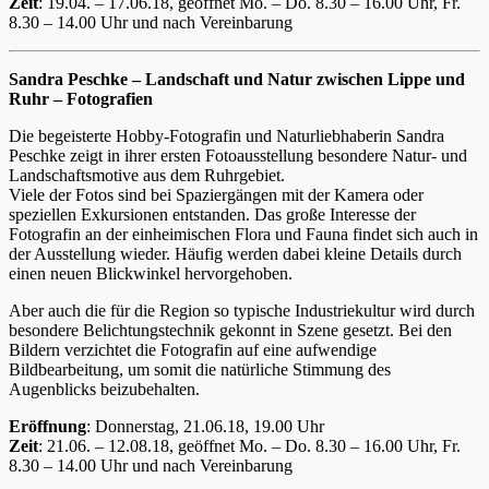
Zeit
: 19.04. – 17.06.18, geöffnet Mo. – Do. 8.30 – 16.00 Uhr, Fr.
8.30 – 14.00 Uhr und nach Vereinbarung
Sandra Peschke – Landschaft und Natur zwischen Lippe und
Ruhr – Fotografien
Die begeisterte Hobby-Fotografin und Naturliebhaberin Sandra
Peschke zeigt in ihrer ersten Fotoausstellung besondere Natur- und
Landschaftsmotive aus dem Ruhrgebiet.
Viele der Fotos sind bei Spaziergängen mit der Kamera oder
speziellen Exkursionen entstanden. Das große Interesse der
Fotografin an der einheimischen Flora und Fauna findet sich auch in
der Ausstellung wieder. Häufig werden dabei kleine Details durch
einen neuen Blickwinkel hervorgehoben.
Aber auch die für die Region so typische Industriekultur wird durch
besondere Belichtungstechnik gekonnt in Szene gesetzt. Bei den
Bildern verzichtet die Fotografin auf eine aufwendige
Bildbearbeitung, um somit die natürliche Stimmung des
Augenblicks beizubehalten.
Eröffnung
: Donnerstag, 21.06.18, 19.00 Uhr
Zeit
: 21.06. – 12.08.18, geöffnet Mo. – Do. 8.30 – 16.00 Uhr, Fr.
8.30 – 14.00 Uhr und nach Vereinbarung