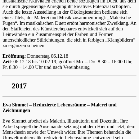
musikalische Aktivitäten erleben beide sozusagen im Duett, aus dem
sie durch gegenseitige Anregung ihr kreatives Potenzial schöpfen.
Auch die letzte Ausstellung in der Ökologiestation bediente sich
eines Titels, der Malerei und Musik zusammenbringt: „Malerische
Fugen“. Im musikalischen Duett ertönt harmonischer Zweiklang. An
den Staffeleien des Künstlerehepaares entwickelt sich auf den
Leinwänden ein Zusammenspiel der Farben und Formen
unterschiedlicher Stilrichtungen, die sich in farbigen „Klangbildern“
zu ergänzen scheinen.
Eröffnung
: Donnerstag 06.12.18
Zeit
: 06.12.18 bis 10.02.19, geöffnet Mo. – Do. 8.30 – 16.00 Uhr,
Fr. 8.30 – 14.00 Uhr und nach Vereinbarung
2017
Eva Simmet – Reduzierte Lebensräume – Malerei und
Zeichnungen
Eva Simmet arbeitet als Malerin, Illustratorin und Dozentin. Ihre
Arbeit spiegelt die Auseinandersetzung mit dem Hier und Jetzt, dem
Menschsein sowie der Umwelt wider. Ihre Themen behandeln die
Umweltproblematik, reduzierte Lebensräume, entwurzelt sein,